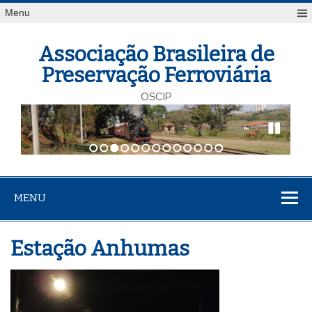
Menu
Associação Brasileira de
Preservação Ferroviária
OSCIP
1
2
3
4
5
6
7
8
9
10
11
12
13
MENU
Estação Anhumas