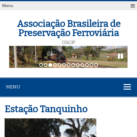
Menu
Associação Brasileira de
Preservação Ferroviária
OSCIP
1
2
3
4
5
6
7
8
9
10
11
12
13
MENU
Estação Tanquinho