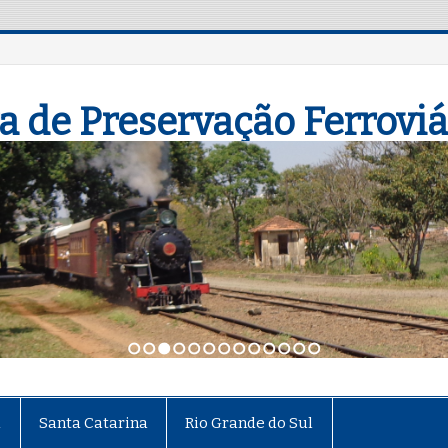
a de Preservação Ferroviá
1
2
3
4
5
6
7
8
9
10
11
12
13
á
Santa Catarina
Rio Grande do Sul