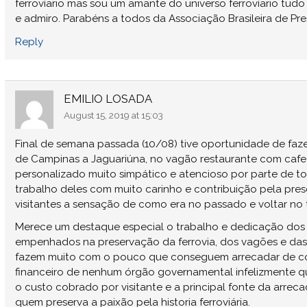
ferrovíario mas sou um amante do universo ferrovíario tudo 
e admiro. Parabéns a todos da Associação Brasileira de Pre
Reply
EMILIO LOSADA
August 15, 2019 at 15:03
Final de semana passada (10/08) tive oportunidade de faz
de Campinas a Jaguariúna, no vagão restaurante com caf
personalizado muito simpático e atencioso por parte de t
trabalho deles com muito carinho e contribuição pela pre
visitantes a sensação de como era no passado e voltar no
Merece um destaque especial o trabalho e dedicação dos
empenhados na preservação da ferrovia, dos vagões e das 
fazem muito com o pouco que conseguem arrecadar de co
financeiro de nenhum órgão governamental infelizmente que
o custo cobrado por visitante e a principal fonte da arr
quem preserva a paixão pela historia ferroviária.