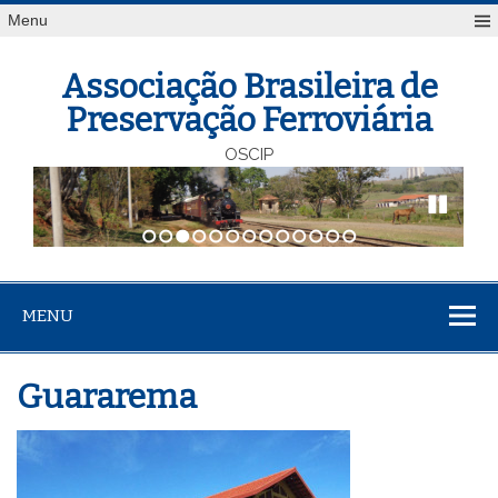
Menu
Associação Brasileira de
Preservação Ferroviária
OSCIP
1
2
3
4
5
6
7
8
9
10
11
12
13
MENU
Guararema