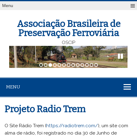
Menu
Associação Brasileira de
Preservação Ferroviária
OSCIP
1
2
3
4
5
6
7
8
9
10
11
12
13
MENU
Projeto Radio Trem
O Site Rádio Trem (
https://radiotrem.com/
), um site com
alma de rádio, foi registrado no dia 30 de Junho de