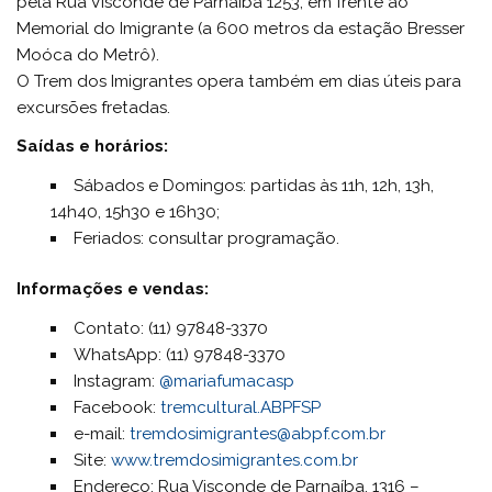
pela Rua Visconde de Parnaíba 1253, em frente ao
Memorial do Imigrante (a 600 metros da estação Bresser
Moóca do Metrô).
O Trem dos Imigrantes opera também em dias úteis para
excursões fretadas.
Saídas e horários:
Sábados e Domingos: partidas às 11h, 12h, 13h,
14h40, 15h30 e 16h30;
Feriados: consultar programação.
Informações e vendas:
Contato: (11) 97848-3370
WhatsApp: (11) 97848-3370
Instagram:
@mariafumacasp
Facebook:
tremcultural.ABPFSP
e-mail:
tremdosimigrantes@abpf.com.br
Site:
www.tremdosimigrantes.com.br
Endereço: Rua Visconde de Parnaíba, 1316 –