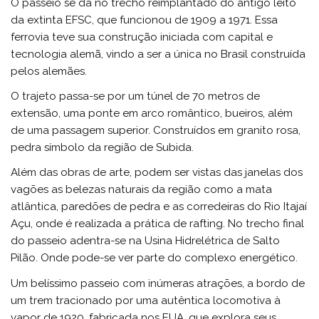
O passeio se dá no trecho reimplantado do antigo leito
da extinta EFSC, que funcionou de 1909 a 1971. Essa
ferrovia teve sua construção iniciada com capital e
tecnologia alemã, vindo a ser a única no Brasil construída
pelos alemães.
O trajeto passa-se por um túnel de 70 metros de
extensão, uma ponte em arco romântico, bueiros, além
de uma passagem superior. Construídos em granito rosa,
pedra símbolo da região de Subida.
Além das obras de arte, podem ser vistas das janelas dos
vagões as belezas naturais da região como a mata
atlântica, paredões de pedra e as corredeiras do Rio Itajaí
Açu, onde é realizada a prática de rafting. No trecho final
do passeio adentra-se na Usina Hidrelétrica de Salto
Pilão. Onde pode-se ver parte do complexo energético.
Um belíssimo passeio com inúmeras atrações, a bordo de
um trem tracionado por uma autêntica locomotiva à
vapor de 1920, fabricada nos EUA, que explora seus