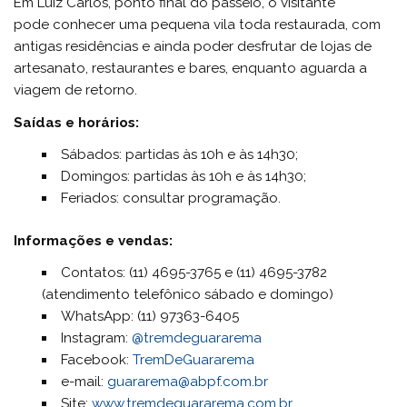
Em Luiz Carlos, ponto final do passeio, o visitante
pode conhecer uma pequena vila toda restaurada, com
antigas residências e ainda poder desfrutar de lojas de
artesanato, restaurantes e bares, enquanto aguarda a
viagem de retorno.
Saídas e horários:
Sábados: partidas às 10h e às 14h30;
Domingos: partidas às 10h e às 14h30;
Feriados: consultar programação.
Informações e vendas:
Contatos: (11) 4695-3765 e (11) 4695-3782
(atendimento telefônico sábado e domingo)
WhatsApp: (11) 97363-6405
Instagram:
@tremdeguararema
Facebook:
TremDeGuararema
e-mail:
guararema@abpf.com.br
Site:
www.tremdeguararema.com.br