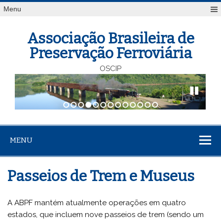
Menu
Associação Brasileira de
Preservação Ferroviária
OSCIP
1
2
3
4
5
6
7
8
9
10
11
12
13
MENU
Passeios de Trem e Museus
A ABPF mantém atualmente operações em quatro
estados, que incluem nove passeios de trem (sendo um