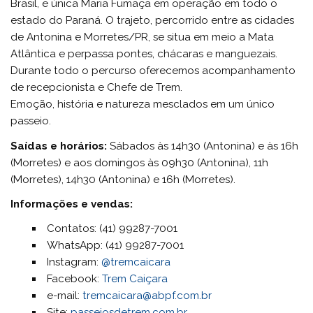
Brasil, e única Maria Fumaça em operação em todo o
estado do Paraná. O trajeto, percorrido entre as cidades
de Antonina e Morretes/PR, se situa em meio a Mata
Atlântica e perpassa pontes, chácaras e manguezais.
Durante todo o percurso oferecemos acompanhamento
de recepcionista e Chefe de Trem.
Emoção, história e natureza mesclados em um único
passeio.
Saídas e horários:
Sábados às 14h30 (Antonina) e às 16h
(Morretes) e aos domingos às 09h30 (Antonina), 11h
(Morretes), 14h30 (Antonina) e 16h (Morretes).
Informações e vendas:
Contatos: (41) 99287-7001
WhatsApp: (41) 99287-7001
Instagram:
@tremcaicara
Facebook:
Trem Caiçara
e-mail:
tremcaicara@abpf.com.br
Site:
passeiosdetrem.com.br