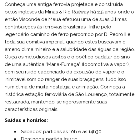
Conheça uma antiga ferrovia projetada e construída
pelos ingleses da Minas & Rio Railway há 115 anos, onde o
então Visconde de Mauá efetuou uma de suas últimas
contribuições às ferrovias brasileiras. Trilhe pelo
legendário caminho de ferro percorrido por D. Pedro II e
toda sua comitiva imperial, quando estes buscavam o
ameno clima mineiro e a salubridade das águas da região.
Ouça os melodiosos apitos e o poético badalar do sino
de uma autêntica “Maria-Fumaça” (locomotiva a vapor),
com seu ruído cadenciado da expulsão do vapor e o
inimitável som do ranger de suas braçagens, tudo isso
num clima de muita nostalgia e animação. Conheça a
histórica estação ferroviária de São Lourenço, totalmente
restaurada, mantendo-se rigorosamente suas
características originais.
Saídas e horários:
Sábados: partidas às 10h e às 14h30;
Domingos: partida às 10h;