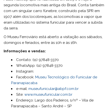
segunda locomotiva mais antiga do Brasil. Conta também
com um singular carro fúnebre, construído pela SPR em
1907 além dos locobreques, as locomotivas a vapor que
eram utilizadas no sistema funicular para vencer a subida
da serra.
O Museu Ferroviário está aberto a visitação aos sábados,
domingos e feriados, entre às 10h e às 16h.
Informações e vendas:
Contato: (11) 97848-3370
WhatsApp: (11) 97848-3370
Instagram:
Facebook:
Museu Tecnológico do Funicular de
Paranapiacaba
e-mail:
museufunicular@abpf.com.br
Site:
www.museufunicular.com.br
Endereço: Largo dos Padeiros, s/nº – Vila de
Paranapiacaba – Santo André – SP