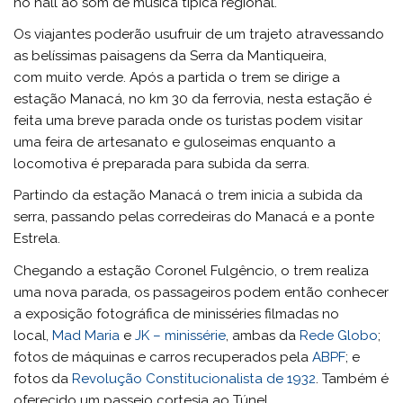
no hall ao som de música típica regional.
Os viajantes poderão usufruir de um trajeto atravessando
as belíssimas paisagens da Serra da Mantiqueira,
com muito verde. Após a partida o trem se dirige a
estação Manacá, no km 30 da ferrovia, nesta estação é
feita uma breve parada onde os turistas podem visitar
uma feira de artesanato e guloseimas enquanto a
locomotiva é preparada para subida da serra.
Partindo da estação Manacá o trem inicia a subida da
serra, passando pelas corredeiras do Manacá e a ponte
Estrela.
Chegando a estação Coronel Fulgêncio, o trem realiza
uma nova parada, os passageiros podem então conhecer
a exposição fotográfica de minisséries filmadas no
local,
Mad Maria
e
JK – minissérie
, ambas da
Rede Globo
;
fotos de máquinas e carros recuperados pela
ABPF
; e
fotos da
Revolução Constitucionalista de 1932
. Também é
oferecido um passeio cortesia ao Túnel.