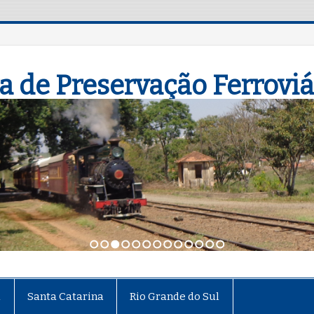
a de Preservação Ferroviá
1
2
3
4
5
6
7
8
9
10
11
12
13
á
Santa Catarina
Rio Grande do Sul