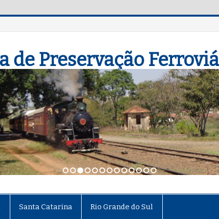
a de Preservação Ferroviá
1
2
3
4
5
6
7
8
9
10
11
12
13
á
Santa Catarina
Rio Grande do Sul