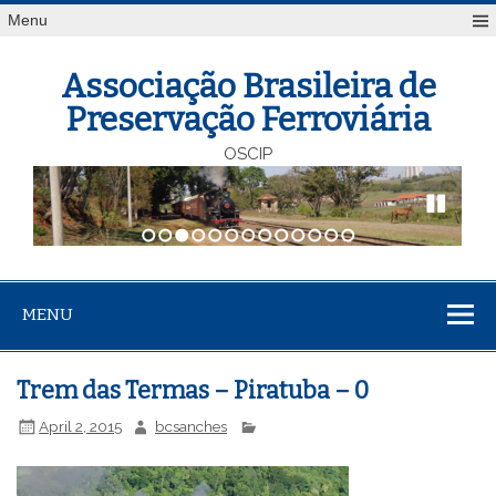
Menu
Associação Brasileira de
Preservação Ferroviária
OSCIP
1
2
3
4
5
6
7
8
9
10
11
12
13
MENU
Trem das Termas – Piratuba – 0
April 2, 2015
bcsanches