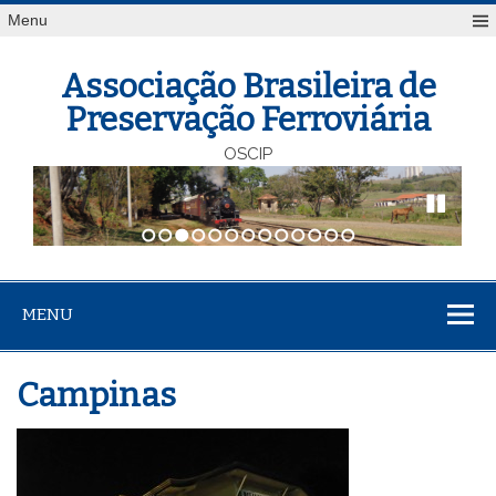
Menu
Associação Brasileira de
Preservação Ferroviária
OSCIP
1
2
3
4
5
6
7
8
9
10
11
12
13
MENU
Campinas