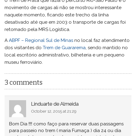
o Trem de Prata que fazia o percurso Rio-São Paulo e o
movimento de cargas ali não se mostrou interessante
naquele momento, ficando este trecho da linha
desativado até que em 2003 o transporte de cargas foi
retomado pela MRS Logística.
A
ABPF – Regional Sul de Minas
no local faz atendimento
dos visitantes do
Trem de Guararema
, sendo mantido no
local escritório administrativo, bilheteria e um pequeno
museu ferroviário.
3 comments
Linduarte de Almeida
October 12, 2015 at 21:29
Bom Dia !!!! como faço para reservar duas passagens
para passeio no trem ( maria Fumaça ) dia 24 ou dia