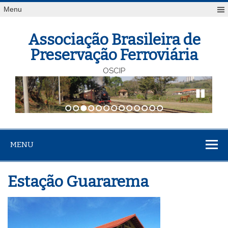
Menu
Associação Brasileira de
Preservação Ferroviária
OSCIP
1
2
3
4
5
6
7
8
9
10
11
12
13
MENU
Estação Guararema