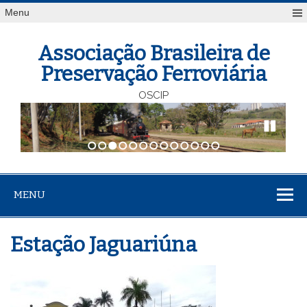
Menu
Associação Brasileira de
Preservação Ferroviária
OSCIP
1
2
3
4
5
6
7
8
9
10
11
12
13
MENU
Estação Jaguariúna