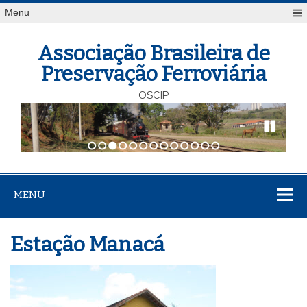
Menu
Associação Brasileira de
Preservação Ferroviária
OSCIP
1
2
3
4
5
6
7
8
9
10
11
12
13
MENU
Estação Manacá